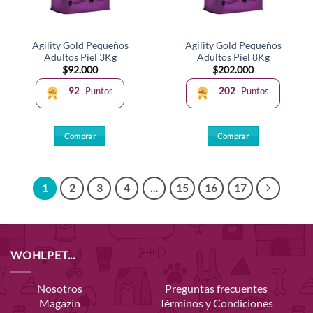
Agility Gold Pequeños
Agility Gold Pequeños
Adultos Piel 3Kg
Adultos Piel 8Kg
$
92.000
$
202.000
92
Puntos
202
Puntos
Comprar
Comprar
1
2
3
4
…
15
16
17
WOHLPET...
Nosotros
Preguntas frecuentes
Magazín
Términos y Condiciones