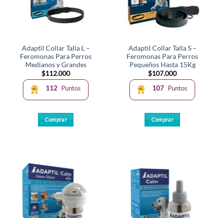
pueden
elegir
en
la
Adaptil Collar Talla L –
Adaptil Collar Talla S –
página
Feromonas Para Perros
Feromonas Para Perros
de
Medianos y Grandes
Pequeños Hasta 15Kg
producto
$
112.000
$
107.000
112
Puntos
107
Puntos
Comprar
Comprar