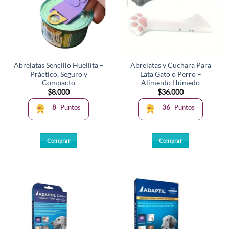
Abrelatas Sencillo Huellita –
Abrelatas y Cuchara Para
Práctico, Seguro y
Lata Gato o Perro –
Compacto
Alimento Húmedo
$
8.000
$
36.000
8
Puntos
36
Puntos
Comprar
Comprar
Este
producto
tiene
múltiples
variantes.
Las
opciones
se