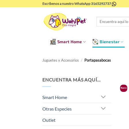
Saltar
Escríbenos a nuestro WhatsApp
3165292737
al
contenido
Buscar
por:
Smart Home
Bienestar
Juguetes y Accesorios
/
Portapasabocas
ENCUENTRA MÁS AQUÍ…
Nuevo
Smart Home
Otras Especies
Outlet