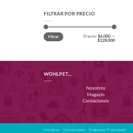
FILTRAR POR PRECIO
Precio
Precio
Precio:
$6.000
—
Filtrar
mínimo
máximo
$128.000
WOHLPET...
Nosotros
Magazín
Contáctanos
Nosotros
Contáctanos
Preguntas Frecuentes