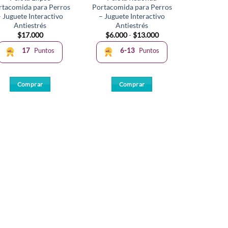
rtacomida para Perros
Portacomida para Perros
– Juguete Interactivo
– Juguete Interactivo
Antiestrés
Antiestrés
Rango
$
17.000
$
6.000
-
$
13.000
de
precios:
17
Puntos
6-13
Puntos
desde
$6.000
hasta
$13.000
Comprar
Comprar
Este
producto
tiene
múltiples
variantes.
Las
opciones
se
pueden
elegir
en
la