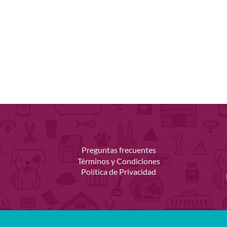
página
de
producto
Preguntas frecuentes
Términos y Condiciones
Política de Privacidad