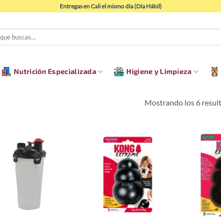
Entregas en Cali el mismo día (Día Hábil)
Nutrición Especializada
Higiene y Limpieza
Mostrando los 6 resul