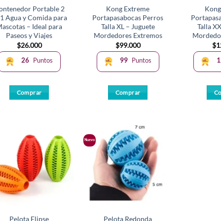
ontenedor Portable 2
Kong Extreme
Kong
 1 Agua y Comida para
Portapasabocas Perros
Portapas
ascotas – Ideal para
Talla XL – Juguete
Talla X
Paseos y Viajes
Mordedores Extremos
Mordedo
$
26.000
$
99.000
$
1
26
Puntos
99
Puntos
1
Comprar
Comprar
C
Nuevo
Pelota Elipse
Pelota Redonda