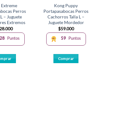
 Extreme
Kong Puppy
abocas Perros
Portapasabocas Perros
XL – Juguete
Cachorros Talla L –
res Extremos
Juguete Mordedor
28.000
$
59.000
28
Puntos
59
Puntos
omprar
Comprar
Este
producto
tiene
múltiples
variantes.
Las
opciones
se
pueden
elegir
en