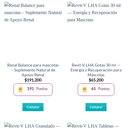
tiene
múltiples
variantes.
Las
opciones
se
pueden
elegir
en
la
Renal Balance para mascotas
Revit-V LHA Gotas 30 ml —
página
– Suplemento Natural de
Energía y Recuperación para
de
Apoyo Renal
Mascotas
producto
$
191.200
$
65.200
191
Puntos
65
Puntos
Comprar
Comprar
Este
producto
tiene