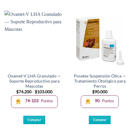
Ovamet-V LHA Granulado —
Posatex Suspensión Ótica —
Soporte Reproductivo para
Tratamiento Otológico para
Mascotas
Perros
Rango
$
74.200
-
$
103.000
$
90.000
de
precios:
74-103
Puntos
90
Puntos
desde
$74.200
hasta
$103.000
Comprar
Comprar
Este
producto