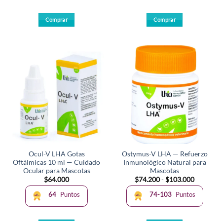
hasta
$103.000
Comprar
Comprar
Este
producto
tiene
múltiples
variantes.
Las
opciones
se
pueden
elegir
en
la
Ocul-V LHA Gotas
Ostymus-V LHA — Refuerzo
página
Oftálmicas 10 ml — Cuidado
Inmunológico Natural para
de
Ocular para Mascotas
Mascotas
producto
Rango
$
64.000
$
74.200
-
$
103.000
de
precios:
64
Puntos
74-103
Puntos
desde
$74.200
hasta
$103.00