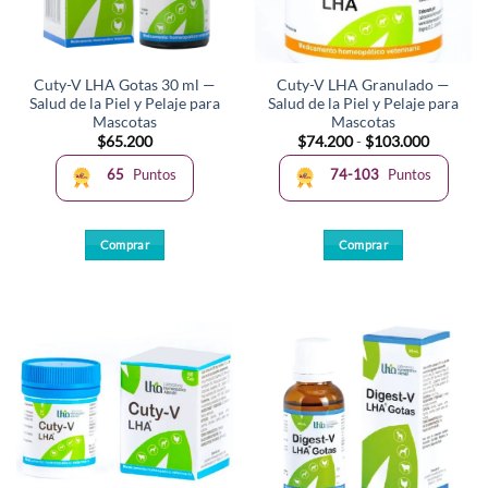
elegir
en
la
Cuty-V LHA Gotas 30 ml —
Cuty-V LHA Granulado —
página
Salud de la Piel y Pelaje para
Salud de la Piel y Pelaje para
de
Mascotas
Mascotas
producto
Rango
$
65.200
$
74.200
-
$
103.000
de
precios:
65
Puntos
74-103
Puntos
desde
$74.200
hasta
$103.00
Comprar
Comprar
Este
producto
tiene
múltiples
variantes.
Las
opciones
se
pueden
elegir