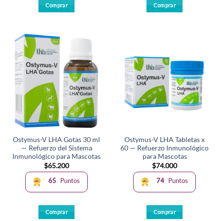
Comprar
Comprar
Este
producto
tiene
múltiples
variantes.
Las
opciones
se
pueden
elegir
en
la
Ostymus-V LHA Gotas 30 ml
Ostymus-V LHA Tabletas x
página
— Refuerzo del Sistema
60 — Refuerzo Inmunológico
de
Inmunológico para Mascotas
para Mascotas
producto
$
65.200
$
74.000
65
Puntos
74
Puntos
Comprar
Comprar