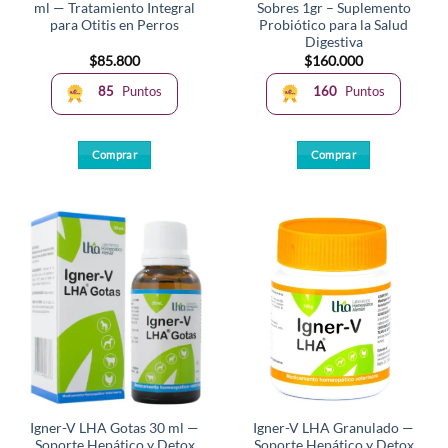
ml — Tratamiento Integral
Sobres 1gr – Suplemento
de
para Otitis en Perros
Probiótico para la Salud
producto
Digestiva
$
85.800
$
160.000
85
Puntos
160
Puntos
Comprar
Comprar
Igner-V LHA Gotas 30 ml —
Igner-V LHA Granulado —
Soporte Hepático y Detox
Soporte Hepático y Detox