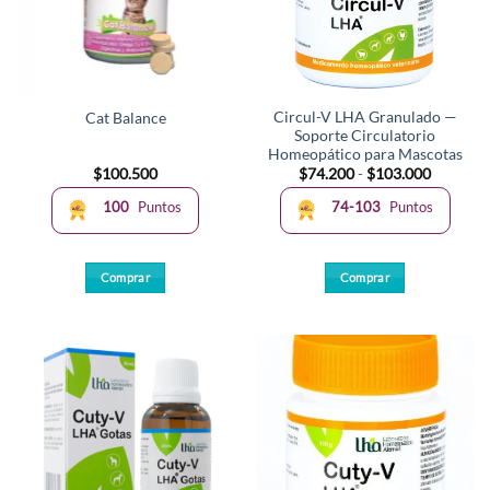
Circul-V LHA Granulado —
Cat Balance
Soporte Circulatorio
Homeopático para Mascotas
Rango
$
100.500
$
74.200
-
$
103.000
de
precios:
100
Puntos
74-103
Puntos
desde
$74.200
hasta
$103.00
Comprar
Comprar
Este
producto
tiene
múltiples
variantes.
Las
opciones
se
pueden