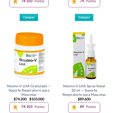
74-103
Puntos
74
Puntos
desde
$74.200
hasta
$103.000
Comprar
Comprar
Este
producto
tiene
múltiples
variantes.
Las
opciones
se
pueden
elegir
en
la
Neumo-V LHA Granulado —
Neumo-V LHA Spray Nasal
página
Soporte Respiratorio para
20 ml — Soporte
de
Mascotas
Respiratorio para Mascotas
producto
Rango
$
74.200
-
$
103.000
$
89.600
de
precios:
74-103
Puntos
89
Puntos
desde
$74.200