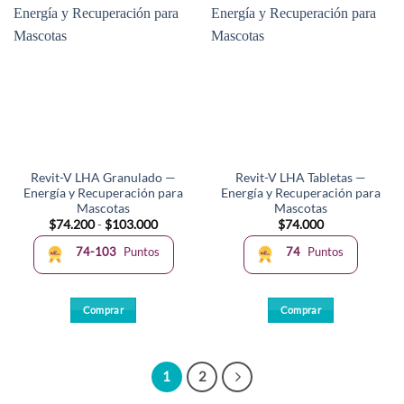
múltiples
variantes.
Las
opciones
se
pueden
elegir
en
la
Revit-V LHA Granulado —
Revit-V LHA Tabletas —
página
Energía y Recuperación para
Energía y Recuperación para
de
Mascotas
Mascotas
producto
Rango
$
74.200
-
$
103.000
$
74.000
de
precios:
74-103
Puntos
74
Puntos
desde
$74.200
hasta
$103.000
Comprar
Comprar
Este
producto
tiene
1
2
múltiples