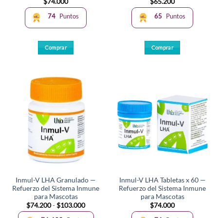
$
74.000
$
65.200
74
Puntos
65
Puntos
Comprar
Comprar
Inmul-V LHA Granulado —
Inmul-V LHA Tabletas x 60 —
Refuerzo del Sistema Inmune
Refuerzo del Sistema Inmune
para Mascotas
para Mascotas
Rango
$
74.200
-
$
103.000
$
74.000
de
precios: