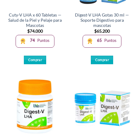
en
la
Cuty-V LHA x 60 Tabletas —
Digest-V LHA Gotas 30 ml —
página
Salud de la Piel y Pelaje para
Soporte Digestivo para
de
Mascotas
mascotas
producto
$
74.000
$
65.200
74
Puntos
65
Puntos
Comprar
Comprar