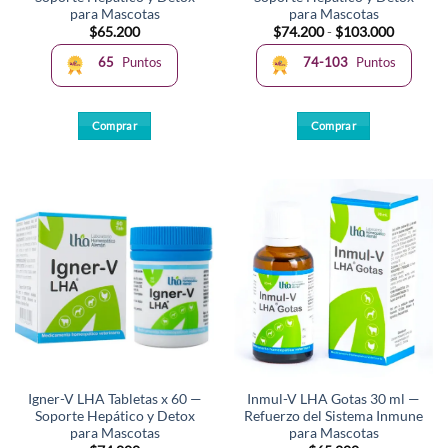
para Mascotas
para Mascotas
Rango
$
65.200
$
74.200
-
$
103.000
de
precios:
65
Puntos
74-103
Puntos
desde
$74.200
hasta
$103.00
Comprar
Comprar
Este
producto
tiene
múltiples
variantes.
Las
opciones
se
pueden
elegir
en
la
Igner-V LHA Tabletas x 60 —
Inmul-V LHA Gotas 30 ml —
página
Soporte Hepático y Detox
Refuerzo del Sistema Inmune
de
para Mascotas
para Mascotas
producto