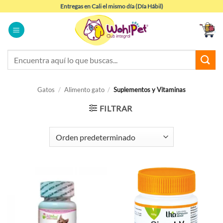
Saltar
Entregas en Cali el mismo día (Día Hábil)
al
contenido
Buscar
por:
Gatos
/
Alimento gato
/
Suplementos y Vitaminas
FILTRAR