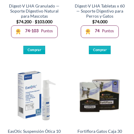
Digest-V LHA Granulado —
Digest-V LHA Tabletas x 60
Soporte Digestivo Natural
— Soporte Digestivo para
para Mascotas
Perros y Gatos
Rango
$
74.200
-
$
103.000
$
74.000
de
precios:
74-103
Puntos
74
Puntos
desde
$74.200
hasta
$103.000
Comprar
Comprar
Este
producto
tiene
múltiples
variantes.
Las
opciones
se
pueden
elegir
en
la
EasOtic Suspensión Ótica 10
Fortiflora Gatos Caja 30
página