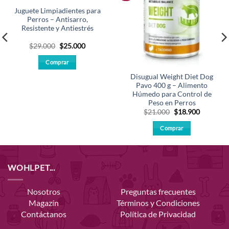
Juguete Limpiadientes para
Perros – Antisarro,
Resistente y Antiestrés
El
El
$
29.000
$
25.000
precio
precio
original
actual
Comprar
era:
es:
$29.000.
$25.000.
Disugual Weight Diet Dog
Pavo 400 g – Alimento
Húmedo para Control de
Peso en Perros
El
El
$
21.000
$
18.900
precio
precio
original
actual
Comprar
era:
es:
$21.000.
$18.900.
WOHLPET...
Nosotros
Preguntas frecuentes
Magazín
Términos y Condiciones
Contáctanos
Política de Privacidad