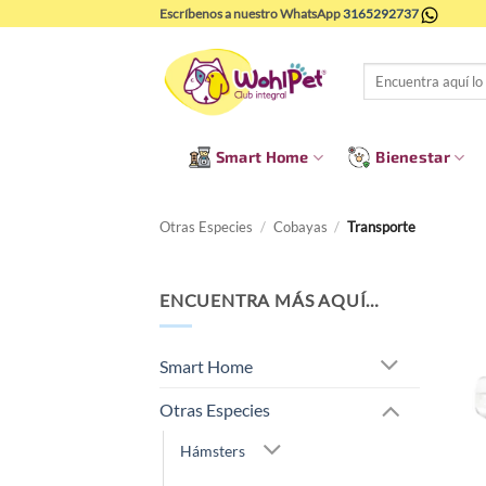
Saltar
Escríbenos a nuestro WhatsApp
3165292737
al
contenido
Buscar
por:
Smart Home
Bienestar
Otras Especies
/
Cobayas
/
Transporte
ENCUENTRA MÁS AQUÍ…
Smart Home
Otras Especies
Hámsters