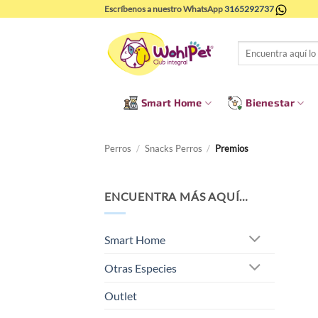
Saltar
Escríbenos a nuestro WhatsApp
3165292737
al
contenido
Buscar
por:
Smart Home
Bienestar
Perros
/
Snacks Perros
/
Premios
ENCUENTRA MÁS AQUÍ…
Smart Home
Otras Especies
Outlet