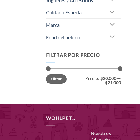
Juguetes y Accesorios
Cuidado Especial
Marca
Edad del peludo
FILTRAR POR PRECIO
Precio
Precio
Precio:
$20.000
—
Filtrar
mínimo
máximo
$21.000
WOHLPET...
Nosotros
Magazín