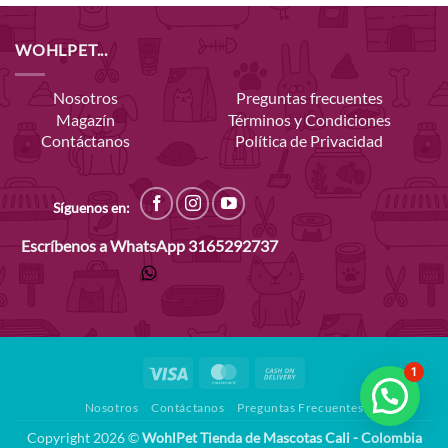
WOHLPET...
Nosotros
Preguntas frecuentes
Magazín
Términos y Condiciones
Contáctanos
Política de Privacidad
Síguenos en:
Escríbenos a WhatsApp
3165292737
Visa
MasterCard
Cash
1
On
Nosotros
Contáctanos
Preguntas Frecuentes
Delivery
Copyright 2026 ©
WohlPet Tienda de Mascotas Cali - Colombia