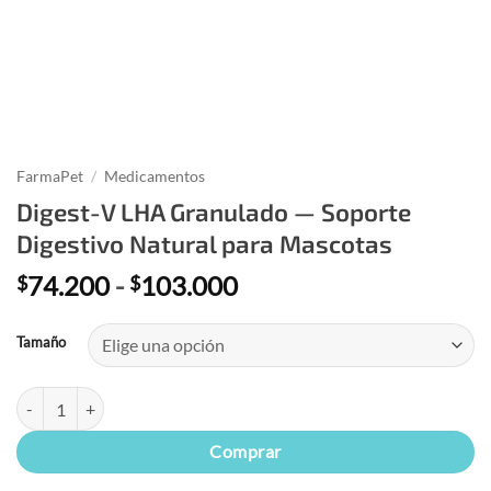
FarmaPet
/
Medicamentos
Digest-V LHA Granulado — Soporte
Digestivo Natural para Mascotas
Rango
74.200
-
103.000
$
$
de
precios:
Tamaño
desde
$74.200
Digest-V LHA Granulado — Soporte Digestivo Natural para Mascotas 
hasta
$103.000
Comprar