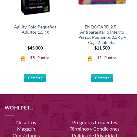
Agility Gold Pequeños
ENDOGARD 2.5 –
Adultos 1.5Kg
Antiparasitario Interno
Perros Pequeños 2.5Kg –
Caja 2 Tabletas
$
45.000
$
11.500
45
Puntos
11
Puntos
Comprar
Comprar
WOHLPET...
Nosotros
Preguntas frecuentes
Magazín
Términos y Condiciones
Contáctanos
Política de Privacidad