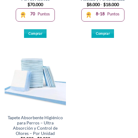
producto
producto
Rango
$
70.000
$
8.000
-
$
18.000
de
precios:
70
Puntos
8-18
Puntos
desde
$8.000
hasta
$18.000
Comprar
Comprar
Este
Este
producto
producto
tiene
tiene
múltiples
múltiples
variantes.
variantes.
Las
Las
opciones
opciones
se
se
pueden
pueden
elegir
elegir
en
en
la
la
Tapete Absorbente Higiénico
página
página
para Perros – Ultra
de
de
Absorción y Control de
producto
producto
Olores – Por Unidad