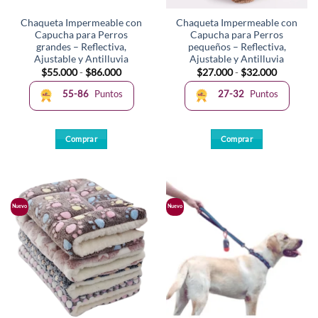
la
la
Chaqueta Impermeable con
Chaqueta Impermeable con
página
página
Capucha para Perros
Capucha para Perros
de
de
grandes – Reflectiva,
pequeños – Reflectiva,
producto
producto
Ajustable y Antilluvia
Ajustable y Antilluvia
Rango
Rango
$
55.000
-
$
86.000
$
27.000
-
$
32.000
de
de
precios:
precios:
55-86
Puntos
27-32
Puntos
desde
desde
$55.000
$27.000
hasta
hasta
$86.000
$32.000
Comprar
Comprar
Este
Este
producto
producto
tiene
tiene
múltiples
múltiples
Nuevo
Nuevo
variantes.
variantes.
Las
Las
opciones
opciones
se
se
pueden
pueden
elegir
elegir
en
en