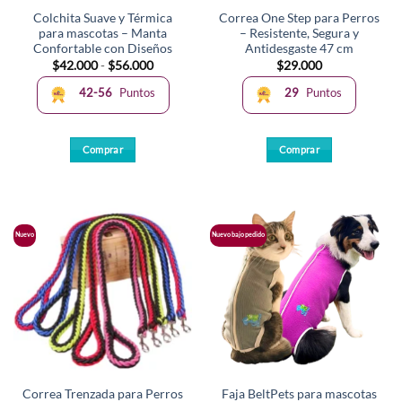
la
la
Colchita Suave y Térmica
Correa One Step para Perros
página
página
para mascotas – Manta
– Resistente, Segura y
de
de
Confortable con Diseños
Antidesgaste 47 cm
producto
producto
Rango
$
42.000
-
$
56.000
$
29.000
de
precios:
42-56
Puntos
29
Puntos
desde
$42.000
hasta
$56.000
Comprar
Comprar
Este
Este
producto
producto
tiene
tiene
múltiples
múltiples
Nuevo
Nuevo bajo pedido
variantes.
variantes.
Las
Las
opciones
opciones
se
se
pueden
pueden
elegir
elegir
en
en
la
la
Correa Trenzada para Perros
Faja BeltPets para mascotas
página
página