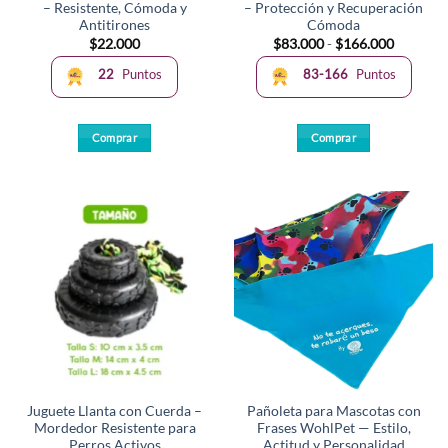
– Resistente, Cómoda y
– Protección y Recuperación
de
de
Antitirones
Cómoda
producto
producto
Rango
$
22.000
$
83.000
-
$
166.000
de
precios:
22
Puntos
83-166
Puntos
desde
$83.000
hasta
$166.00
Comprar
Comprar
Este
Este
producto
producto
tiene
tiene
múltiples
múltiples
variantes.
variantes.
Las
Las
opciones
opciones
se
se
pueden
pueden
elegir
elegir
en
en
la
la
Juguete Llanta con Cuerda –
Pañoleta para Mascotas con
página
página
Mordedor Resistente para
Frases WohlPet — Estilo,
de
de
Perros Activos
Actitud y Personalidad