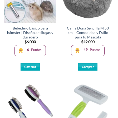
Bebedero básico para
Cama Dona Sencilla M 50
hámster | Diseño antifugas y
cm – Comodidad y Estilo
duradero
para tu Mascota
$
6.000
$
49.000
6
Puntos
49
Puntos
Comprar
Comprar
Este
producto
tiene
múltiples
variantes.
Las
opciones
se
pueden