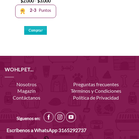
Rango
$
2.000
-
$
3.000
de
precios:
2-3
Puntos
desde
$2.000
hasta
$3.000
Comprar
Este
producto
tiene
múltiples
variantes.
WOHLPET...
Las
opciones
se
Nosotros
Preguntas frecuentes
pueden
Magazín
Términos y Condiciones
elegir
Contáctanos
Política de Privacidad
en
la
página
Síguenos en:
de
producto
Escríbenos a WhatsApp
3165292737