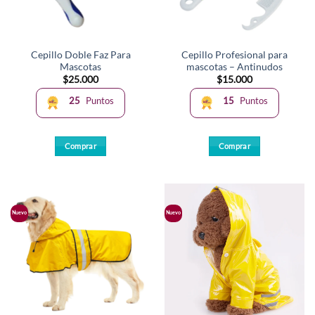
elegir
en
la
Cepillo Doble Faz Para
Cepillo Profesional para
página
Mascotas
mascotas – Antinudos
de
$
25.000
$
15.000
producto
25
Puntos
15
Puntos
Comprar
Comprar
Este
Este
producto
producto
tiene
tiene
múltiples
múltiples
Nuevo
Nuevo
variantes.
variantes.
Las
Las
opciones
opciones
se
se
pueden
pueden
elegir
elegir
en
en