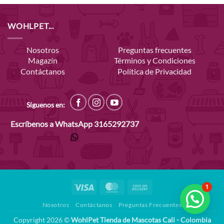
WOHLPET...
Nosotros
Preguntas frecuentes
Magazín
Términos y Condiciones
Contáctanos
Política de Privacidad
Síguenos en:
Escríbenos a WhatsApp
3165292737
Visa
MasterCard
Cash
1
On
Nosotros
Contáctanos
Preguntas Frecuentes
Delivery
Copyright 2026 ©
WohlPet Tienda de Mascotas Cali - Colombia