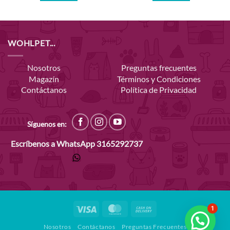
WOHLPET...
Nosotros
Preguntas frecuentes
Magazín
Términos y Condiciones
Contáctanos
Política de Privacidad
Síguenos en:
Escríbenos a WhatsApp
3165292737
Visa
MasterCard
Cash
1
On
Nosotros
Contáctanos
Preguntas Frecuentes