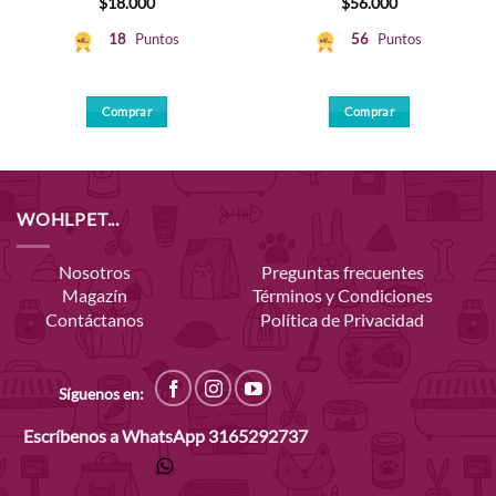
$
18.000
$
56.000
18
Puntos
56
Puntos
Comprar
Comprar
WOHLPET...
Nosotros
Preguntas frecuentes
Magazín
Términos y Condiciones
Contáctanos
Política de Privacidad
Síguenos en:
Escríbenos a WhatsApp
3165292737