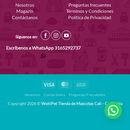
Nosotros
Preguntas frecuentes
Magazín
Términos y Condiciones
Contáctanos
Política de Privacidad
Síguenos en:
Escríbenos a WhatsApp
3165292737
Visa
MasterCard
Cash
On
Nosotros
Contáctanos
Preguntas Frecuentes
Delivery
Copyright 2026 ©
WohlPet Tienda de Mascotas Cali - Colombia