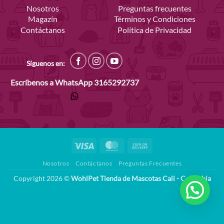
Nosotros
Preguntas frecuentes
Magazín
Términos y Condiciones
Contáctanos
Política de Privacidad
Síguenos en:
Escríbenos a WhatsApp
3165292737
Visa
MasterCard
Cash
On
Nosotros
Contáctanos
Preguntas Frecuentes
Delivery
Copyright 2026 ©
WohlPet Tienda de Mascotas Cali - Colombia