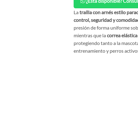
¿Está disponible? Consul
La
traílla con arnés estilo para
control, seguridad y comodida
presión de forma uniforme sobre
mientras que la
correa elástic
protegiendo tanto a la mascota
entrenamiento y perros activo