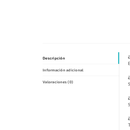
¿
Descripción
E
Información adicional
¿
Valoraciones (0)
S
¿
S
¿
T