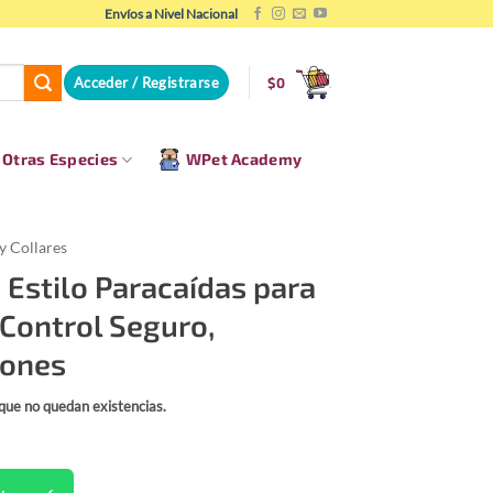
Envíos a Nivel Nacional
Acceder / Registrarse
$
0
Otras Especies
WPet Academy
y Collares
s Estilo Paracaídas para
 Control Seguro,
rones
rque no quedan existencias.