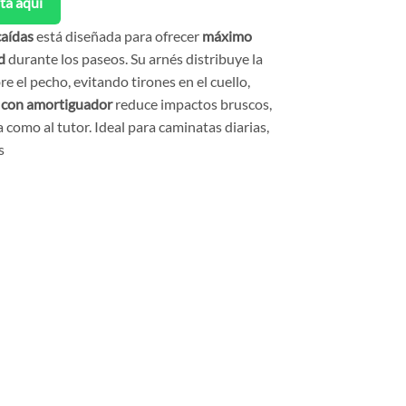
ta aquí
caídas
está diseñada para ofrecer
máximo
d
durante los paseos. Su arnés distribuye la
 el pecho, evitando tirones en el cuello,
a con amortiguador
reduce impactos bruscos,
 como al tutor. Ideal para caminatas diarias,
s