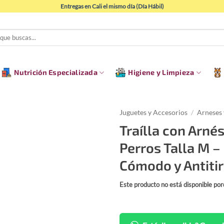
Entregas en Cali el mismo día (Día Hábil)
Nutrición Especializada
Higiene y Limpieza
Juguetes y Accesorios
/
Arneses 
Traílla con Arné
Perros Talla M –
Cómodo y Antiti
Este producto no está disponible po