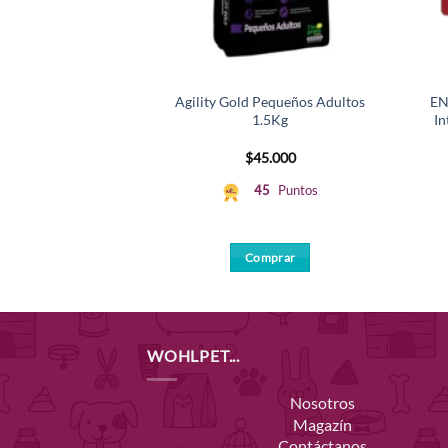
Agility Gold Pequeños Adultos
EN
1.5Kg
In
$
45.000
45
Puntos
Comprar
WOHLPET...
Nosotros
Magazín
Contáctanos