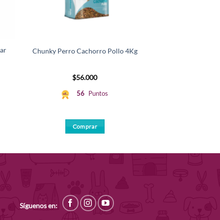
ar
Agility Gold Peq
Chunky Perro Cachorro Pollo 4Kg
1.5
$
56.000
$
42.
56
Puntos
42
Comprar
Comp
Síguenos en: