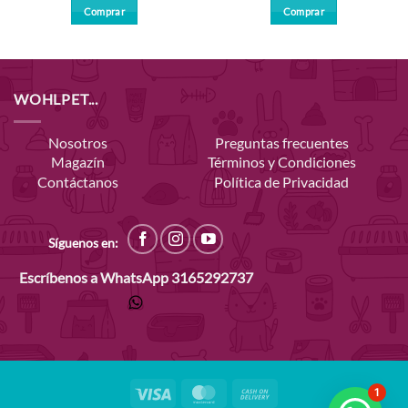
Comprar
Comprar
WOHLPET...
Nosotros
Preguntas frecuentes
Magazín
Términos y Condiciones
Contáctanos
Política de Privacidad
Síguenos en:
Escríbenos a WhatsApp
3165292737
Visa
MasterCard
Cash
1