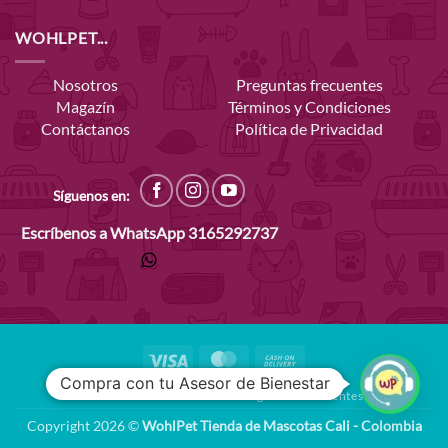
WOHLPET...
Nosotros
Preguntas frecuentes
Magazín
Términos y Condiciones
Contáctanos
Política de Privacidad
Síguenos en:
Escríbenos a WhatsApp
3165292737
Visa
MasterCard
Cash
On
Compra con tu Asesor de Bienestar
Nosotros
Contáctanos
Preguntas Frecuentes
Delivery
Copyright 2026 ©
WohlPet Tienda de Mascotas Cali - Colombia