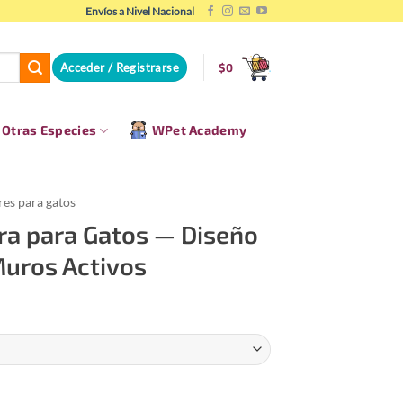
Envíos a Nivel Nacional
Acceder / Registrarse
$
0
Otras Especies
WPet Academy
es para gatos
ra para Gatos — Diseño
Muros Activos
Rango
de
precios:
desde
$65.000
Diseño Funcional para Muros Activos cantidad