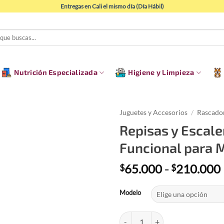
Entregas en Cali el mismo día (Día Hábil)
Nutrición Especializada
Higiene y Limpieza
Juguetes y Accesorios
/
Rascador
Repisas y Escale
Funcional para 
65.000
-
210.000
$
$
Modelo
Repisas y Escalera para Gatos — 