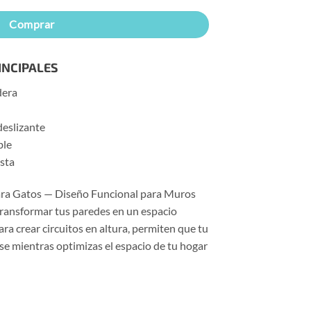
hasta
$210.000
Comprar
INCIPALES
dera
deslizante
ble
ista
para Gatos — Diseño Funcional para Muros
transformar tus paredes en un espacio
ara crear circuitos en altura, permiten que tu
se mientras optimizas el espacio de tu hogar