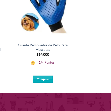
Guante Removedor de Pelo Para
Arena para Gatos
l
Mascotas
Carbón Acti
$
14.000
$
21.
14
Puntos
21
Comprar
Comp