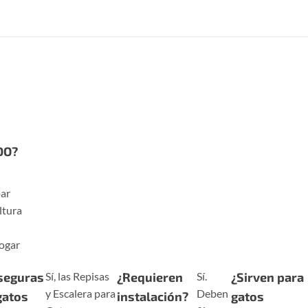
DO?
par
ltura
hogar
seguras
Sí, las Repisas
¿Requieren
Sí.
¿Sirven para
y Escalera para
Deben
gatos
instalación?
gatos