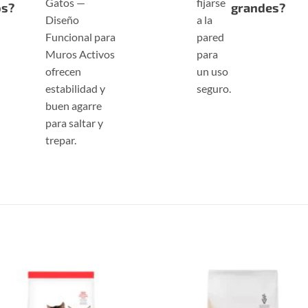
Gatos —
fijarse
os?
grandes?
Diseño
a la
Funcional para
pared
Muros Activos
para
ofrecen
un uso
estabilidad y
seguro.
buen agarre
para saltar y
trepar.