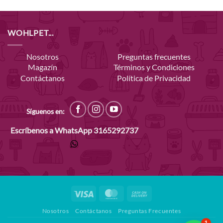
WOHLPET...
Nosotros
Preguntas frecuentes
Magazín
Términos y Condiciones
Contáctanos
Política de Privacidad
Síguenos en:
Escríbenos a WhatsApp
3165292737
Visa
MasterCard
Cash
On
Nosotros
Contáctanos
Preguntas Frecuentes
Delivery
1