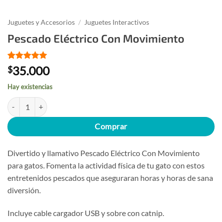
Juguetes y Accesorios
/
Juguetes Interactivos
Pescado Eléctrico Con Movimiento
Valorado
1
35.000
$
con
5
de 5
en base a
Hay existencias
valoración
de un
Pescado Eléctrico Con Movimiento cantidad
cliente
Comprar
Divertido y llamativo Pescado Eléctrico Con Movimiento
para gatos. Fomenta la actividad física de tu gato con estos
entretenidos pescados que aseguraran horas y horas de sana
diversión.
Incluye cable cargador USB y sobre con catnip.