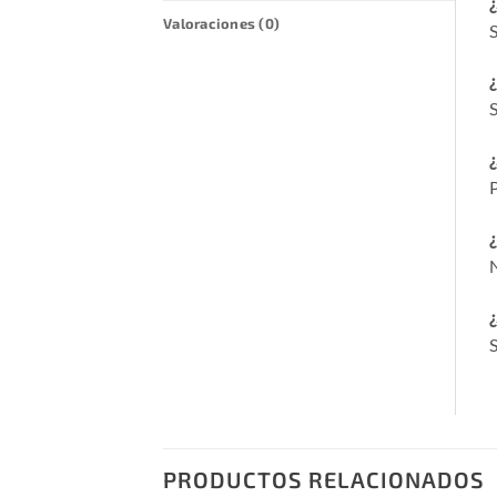
¿
Valoraciones (0)
S
¿
S
¿
P
¿
N
¿
S
PRODUCTOS RELACIONADOS