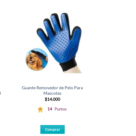
Guante Removedor de Pelo Para
Arena para Gatos
l
Mascotas
Carbón Acti
$
14.000
$
21.
14
Puntos
21
Comprar
Comp