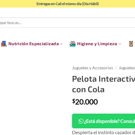
Entregas en Cali el mismo día (Día Hábil)
Nutrición Especializada
Higiene y Limpieza
Juguetes y Accesorios
/
Juguetes
Pelota Interacti
con Cola
20.000
$
¿Está disponible? Consul
Despierta el instinto cazador d