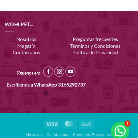
WOHLPET...
Nosotros
Preguntas frecuentes
Magazín
Términos y Condiciones
Contáctanos
Política de Privacidad
Síguenos en:
Escríbenos a WhatsApp
3165292737
Visa
MasterCard
Cash
1
On
Nosotros
Contáctanos
Preguntas Frecuentes
Delivery