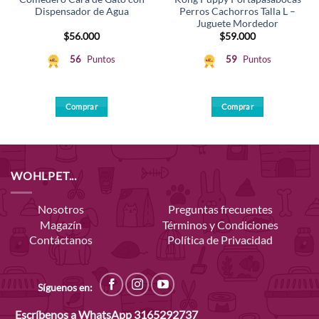
Dispensador de Agua
Perros Cachorros Talla L –
Juguete Mordedor
$
56.000
$
59.000
56
Puntos
59
Puntos
Comprar
Comprar
Este
producto
tiene
múltiples
WOHLPET...
variantes.
Las
Nosotros
Preguntas frecuentes
opciones
Magazín
Términos y Condiciones
se
Contáctanos
Política de Privacidad
pueden
elegir
en
la
Síguenos en:
página
Escríbenos a WhatsApp
3165292737
de