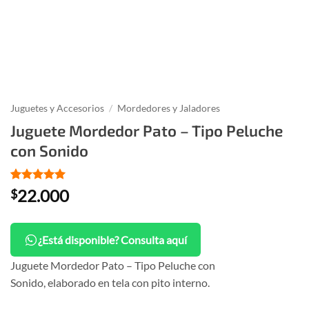
Juguetes y Accesorios
/
Mordedores y Jaladores
Juguete Mordedor Pato – Tipo Peluche
con Sonido
Valorado
1
22.000
$
con
5
de 5
en base a
valoración
de un
¿Está disponible? Consulta aquí
cliente
Juguete Mordedor Pato – Tipo Peluche con
Sonido, elaborado en tela con pito interno.