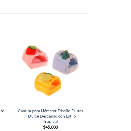
ito
Camita para Hámster Diseño Frutas
Casita Refrigerant
– Dulce Descanso con Estilo
Forma de Queso 
Tropical
Fresca, Higiénica 
$
45.000
$
40.