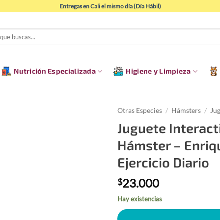
Entregas en Cali el mismo día (Día Hábil)
Nutrición Especializada
Higiene y Limpieza
Otras Especies
/
Hámsters
/
Jug
Juguete Interact
Hámster – Enriqu
Ejercicio Diario
23.000
$
Hay existencias