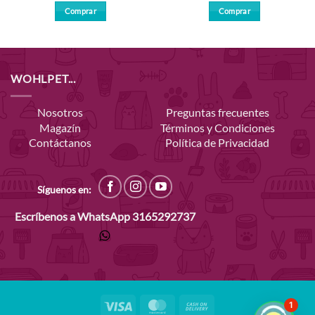
Comprar
Comprar
WOHLPET...
Nosotros
Preguntas frecuentes
Magazín
Términos y Condiciones
Contáctanos
Política de Privacidad
Síguenos en:
Escríbenos a WhatsApp
3165292737
Visa
MasterCard
Cash
1