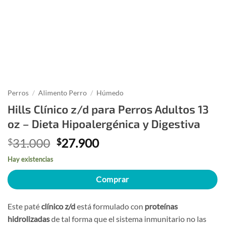
Perros
/
Alimento Perro
/
Húmedo
Hills Clínico z/d para Perros Adultos 13
oz – Dieta Hipoalergénica y Digestiva
El
El
31.000
27.900
$
$
precio
precio
Hay existencias
original
actual
era:
es:
Comprar
$31.000.
$27.900.
Este paté
clínico z/d
está formulado con
proteínas
hidrolizadas
de tal forma que el sistema inmunitario no las