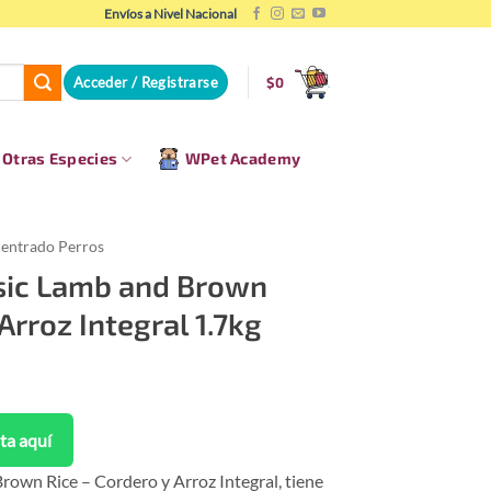
Envíos a Nivel Nacional
Acceder / Registrarse
$
0
Otras Especies
WPet Academy
entrado Perros
sic Lamb and Brown
Arroz Integral 1.7kg
ta aquí
rown Rice – Cordero y Arroz Integral, tiene