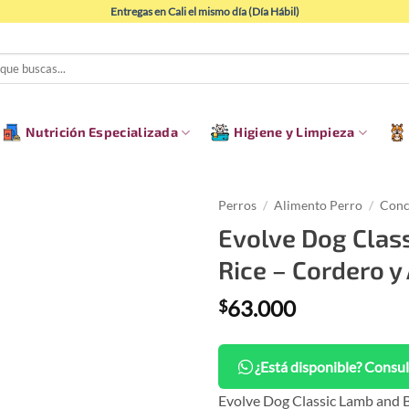
Entregas en Cali el mismo día (Día Hábil)
Nutrición Especializada
Higiene y Limpieza
Perros
/
Alimento Perro
/
Conc
Evolve Dog Clas
Rice – Cordero y 
63.000
$
¿Está disponible? Consul
Evolve Dog Classic Lamb and B