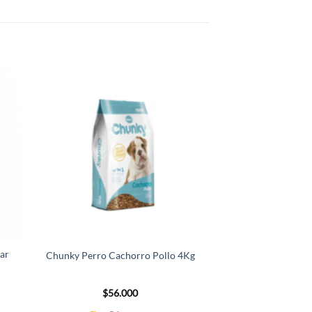
ar
Agility Gold Peq
Chunky Perro Cachorro Pollo 4Kg
1.5
$
56.000
$
42.