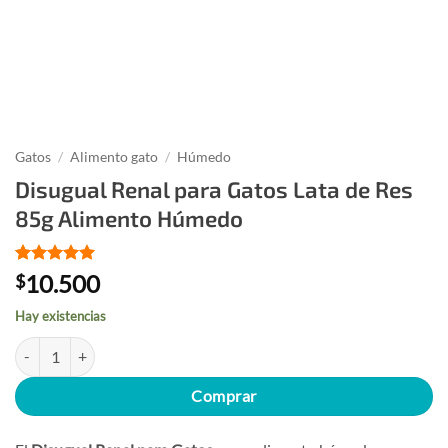
Gatos
/
Alimento gato
/
Húmedo
Disugual Renal para Gatos Lata de Res
85g Alimento Húmedo
Valorado
1
10.500
$
con
5
de 5
en base a
Hay existencias
valoración
de un
Disugual Renal para Gatos Lata de Res 85g Alimento Húmedo cantida
cliente
Comprar