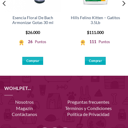
Esencia Floral De Bach
Hills Felino Kitten – Gatitos
Armonizar Gotas 30 ml
3.5Lb
$
26.000
$
111.000
26
Puntos
111
Puntos
Comprar
Comprar
WOHLPET...
Nosotros
Preguntas frecuentes
Magazín
Términos y Condiciones
Contáctanos
Política de Privacidad