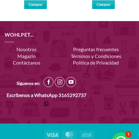
Comprar
Comprar
Este
producto
tiene
múltiples
WOHLPET...
variantes.
Las
Nosotros
Preguntas frecuentes
opciones
Magazín
Términos y Condiciones
se
Contáctanos
Política de Privacidad
pueden
elegir
en
la
Síguenos en:
página
Escríbenos a WhatsApp
3165292737
de
producto
Visa
MasterCard
Cash
1