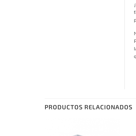
¡
f
p
N
P
l
q
PRODUCTOS RELACIONADOS