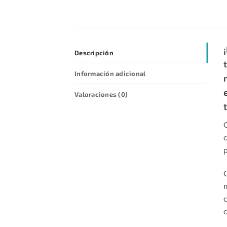
Descripción
Información adicional
Valoraciones (0)
C
c
p
G
m
c
c