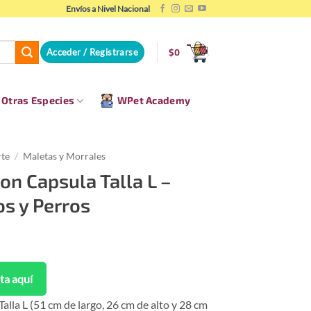
Envíos a Nivel Nacional
Acceder / Registrarse
$
0
Otras Especies
WPet Academy
rte
/
Maletas y Morrales
on Capsula Talla L –
s y Perros
ta aquí
alla L (51 cm de largo, 26 cm de alto y 28 cm