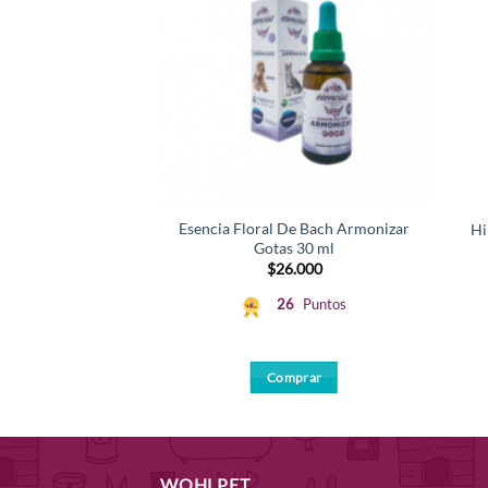
os Calabaza Pets
Esencia Floral De Bach Armonizar
Hi
tivado 4.5Kg
Gotas 30 ml
1.000
$
26.000
1
Puntos
26
Puntos
mprar
Comprar
WOHLPET...