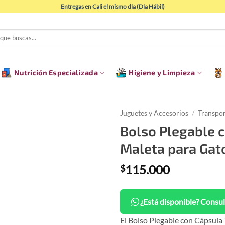
Entregas en Cali el mismo día (Día Hábil)
Nutrición Especializada
Higiene y Limpieza
Juguetes y Accesorios
/
Transpo
Bolso Plegable c
Maleta para Gato
115.000
$
¿Está disponible? Consul
El Bolso Plegable con Cápsula T