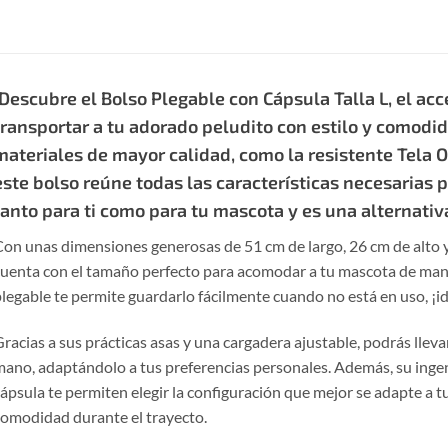
¡Descubre el Bolso Plegable con Cápsula Talla L, el ac
transportar a tu adorado peludito con estilo y comodi
materiales de mayor calidad, como la resistente Tela O
este bolso reúne todas las características necesarias 
tanto para ti como para tu mascota y es una alternativa
on unas dimensiones generosas de 51 cm de largo, 26 cm de alto y
uenta con el tamaño perfecto para acomodar a tu mascota de man
legable te permite guardarlo fácilmente cuando no está en uso, ¡id
racias a sus prácticas asas y una cargadera ajustable, podrás lle
ano, adaptándolo a tus preferencias personales. Además, su ingen
ápsula te permiten elegir la configuración que mejor se adapte a 
omodidad durante el trayecto.