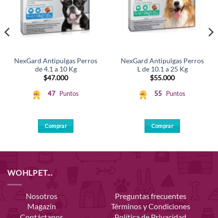
NexGard Antipulgas Perros
NexGard Antipulgas Perros
de 4.1 a 10 Kg
L de 10.1 a 25 Kg
$
47.000
$
55.000
47
Puntos
55
Puntos
Comprar
Comprar
WOHLPET...
Nosotros
Preguntas frecuentes
Magazín
Términos y Condiciones
Contáctanos
Política de Privacidad